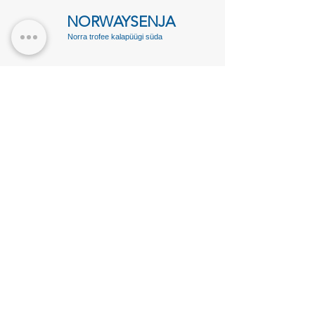
NORWAYSENJA
Norra trofee kalapüügi süda
Spiraveien 119, 9380 Gryllefjord, Norway
www.norwaysenja
.com
norwaysenja@gmail.com
Tif: +47 920
48 119
Tif: +371 263
18 480
Jaga
NORWAYSENJA AS
Org.nr.
930109002