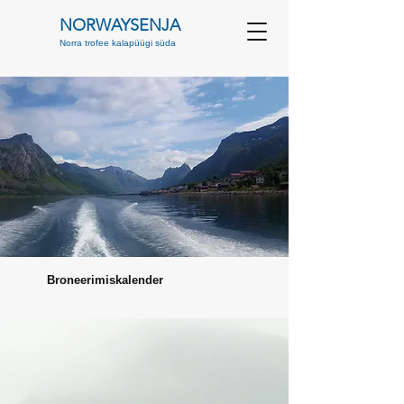
NORWAYSENJA
Norra trofee kalapüügi süda
Broneerimiskalender