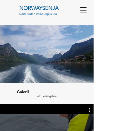
NORWAYSENJA
Norra trofee kalapüügi süda
Galerii
Foto, videogalerii